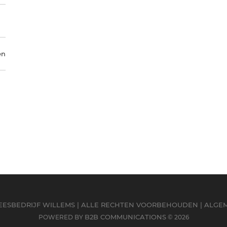
en
LEESBEDRIJF WILLEMS | ALLE RECHTEN VOORBEHOUDEN |
ALGE
B2B COMMUNICATIONS
POWERED BY
© 2026