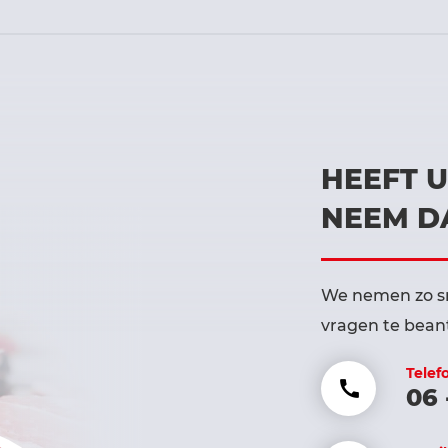
HEEFT 
NEEM D
We nemen zo sn
vragen te bea
Telef
06 