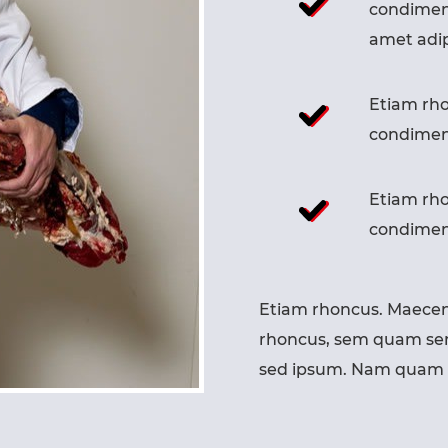
condimen
amet adip
Etiam rho
condimen
Etiam rho
condimen
Etiam rhoncus. Maecen
rhoncus, sem quam sem
sed ipsum. Nam quam nu