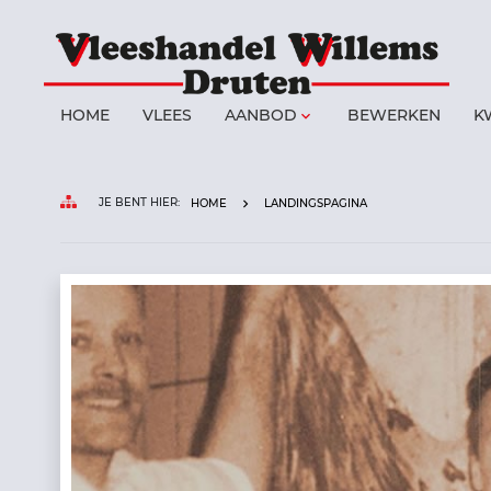
elling
HOME
VLEES
AANBOD
BEWERKEN
K
keyboard_arrow_down
chten
JE BENT HIER:
HOME
LANDINGSPAGINA