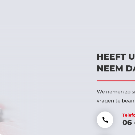
HEEFT 
NEEM D
We nemen zo sn
vragen te bea
Telef
06 