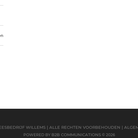
en
LEESBEDRIJF WILLEMS | ALLE RECHTEN VOORBEHOUDEN |
ALGE
B2B COMMUNICATIONS
POWERED BY
© 2026