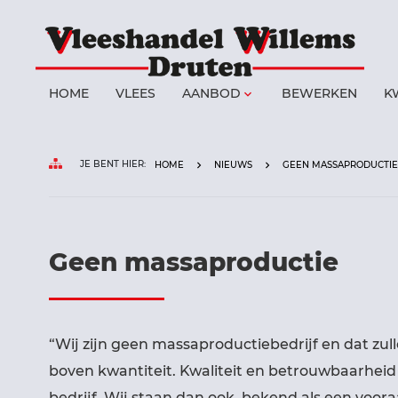
elling
HOME
VLEES
AANBOD
BEWERKEN
K
keyboard_arrow_down
chten
JE BENT HIER:
HOME
NIEUWS
GEEN MASSAPRODUCTIE
Geen massaproductie
“Wij zijn geen massaproductiebedrijf en dat zull
boven kwantiteit. Kwaliteit en betrouwbaarheid 
bedrijf. Wij staan dan ook bekend als een voora